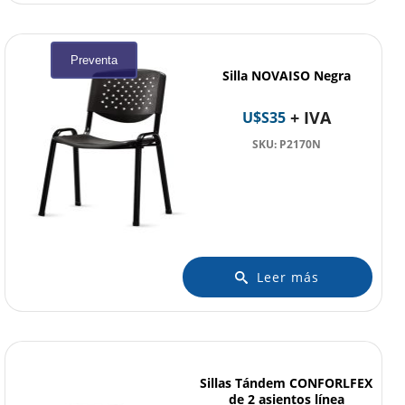
Preventa
Silla NOVAISO Negra
+ IVA
U$S
35
SKU: P2170N
Leer más
Sillas Tándem CONFORLFEX
de 2 asientos línea