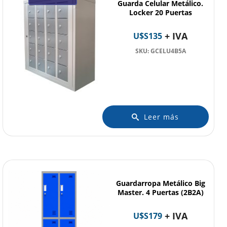
Guarda Celular Metálico.
Locker 20 Puertas
+ IVA
U$S
135
SKU: GCELU4B5A
Leer más
Guardarropa Metálico Big
Master. 4 Puertas (2B2A)
+ IVA
U$S
179