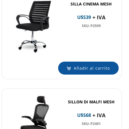
SILLA CINEMA MESH
+ IVA
U$S
39
SKU: P2599
Añadir al carrito
SILLON DI MALFI MESH
+ IVA
U$S
68
SKU: P2401