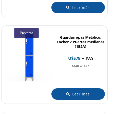
Leer más
Preventa
Guardarropas Metálico.
Locker 2 Puertas medianas
(1B2A)
+ IVA
U$S
79
SKU: G1627
Leer más