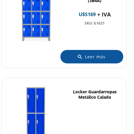
(3B4A)
+ IVA
U$S
169
SKU: G1621
Leer más
Locker Guardarropas
Metálico Calado