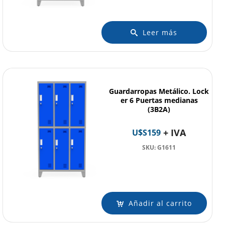
Leer más
Guardarropas Metálico. Lock
er 6 Puertas medianas
(3B2A)
+ IVA
U$S
159
SKU: G1611
Añadir al carrito