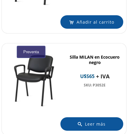
Añadir al carrito
Preventa
Silla MILAN en Ecocuero
negro
+ IVA
U$S
65
SKU: P3052E
Leer más