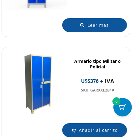
Leer más
Armario tipo Militar o
Policial
+ IVA
U$S
376
SKU: GARXXL2B1A
0
Añadir al carrito