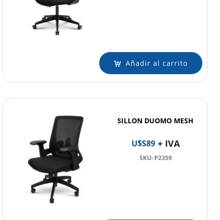
Añadir al carrito
SILLON DUOMO MESH
+ IVA
U$S
89
SKU: P2359