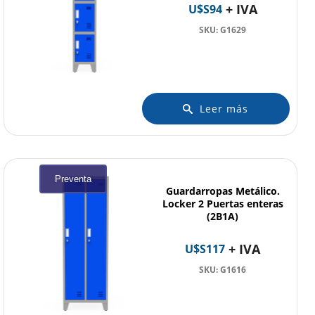
+ IVA
U$S
94
SKU: G1629
Leer más
Preventa
Guardarropas Metálico.
Locker 2 Puertas enteras
(2B1A)
+ IVA
U$S
117
SKU: G1616