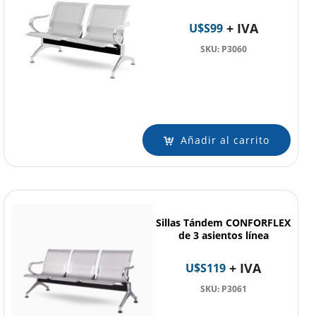
+ IVA
U$S
99
SKU: P3060
Añadir al carrito
Sillas Tándem CONFORFLEX
de 3 asientos línea
+ IVA
U$S
119
SKU: P3061