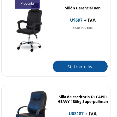
Preventa
Sillón Gerencial Ken
+ IVA
U$S
97
SKU: P3015N
Leer más
Silla de escritorio DI CAPRI
HEAVY 150kg Superpullman
+ IVA
U$S
187