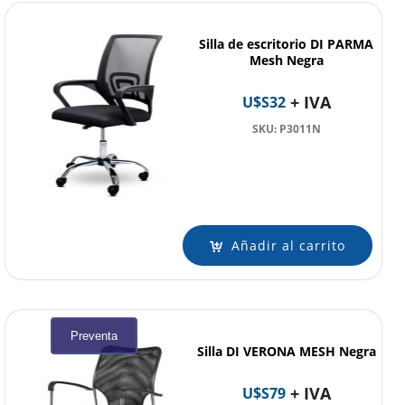
Silla de escritorio DI PARMA
Mesh Negra
+ IVA
U$S
32
SKU: P3011N
Añadir al carrito
Preventa
Silla DI VERONA MESH Negra
+ IVA
U$S
79