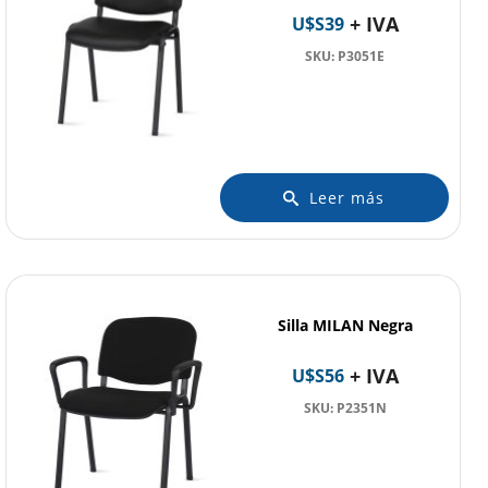
+ IVA
U$S
39
SKU: P3051E
Leer más
Silla MILAN Negra
+ IVA
U$S
56
SKU: P2351N