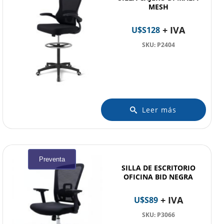
MESH
+ IVA
U$S
128
SKU: P2404
Leer más
Preventa
SILLA DE ESCRITORIO
OFICINA BID NEGRA
+ IVA
U$S
89
SKU: P3066