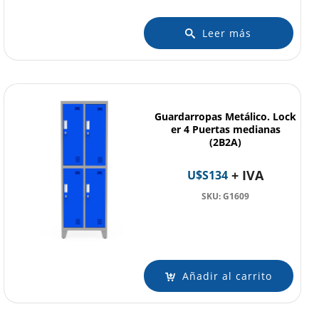
Leer más
Guardarropas Metálico. Lock
er 4 Puertas medianas
(2B2A)
+ IVA
U$S
134
SKU: G1609
Añadir al carrito