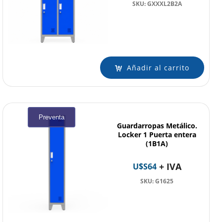
SKU: GXXXL2B2A
Añadir al carrito
Preventa
Guardarropas Metálico.
Locker 1 Puerta entera
(1B1A)
+ IVA
U$S
64
SKU: G1625