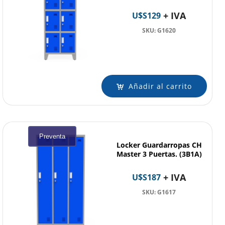
+ IVA
U$S
129
SKU: G1620
Añadir al carrito
Preventa
Locker Guardarropas CH
Master 3 Puertas. (3B1A)
+ IVA
U$S
187
SKU: G1617