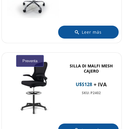
Leer más
Preventa
SILLA DI MALFI MESH
CAJERO
+ IVA
U$S
128
SKU: P2402