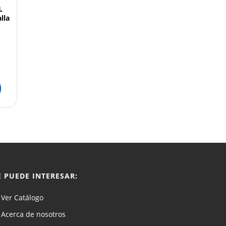
L
lla
E PUEDE INTERESAR:
Ver Catálogo
Acerca de nosotros