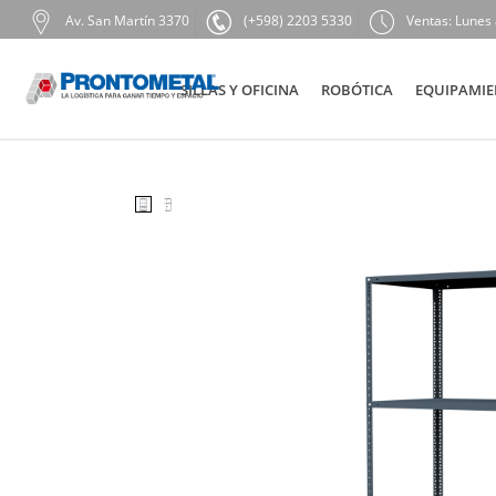
Av. San Martín 3370
(+598) 2203 5330
Ventas: Lunes 
SILLAS Y OFICINA
ROBÓTICA
EQUIPAMIE