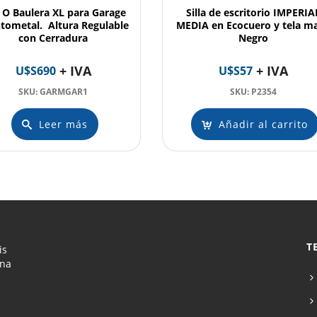
 O Baulera XL para Garage
Silla de escritorio IMPERIA
tometal. Altura Regulable
MEDIA en Ecocuero y tela ma
con Cerradura
Negro
+ IVA
+ IVA
U$S
690
U$S
57
SKU: GARMGAR1
SKU: P2354
Leer más
Añadir al carrito
T
is
ona