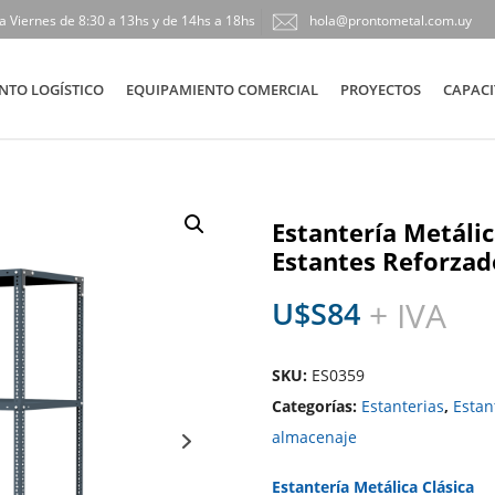
a Viernes de 8:30 a 13hs y de 14hs a 18hs
hola@prontometal.com.uy
NTO LOGÍSTICO
EQUIPAMIENTO COMERCIAL
PROYECTOS
CAPACI
Estantería Metáli
Estantes Reforzad
U$S
84
+ IVA
SKU:
ES0359
Categorías:
Estanterias
,
Estan
almacenaje
Estantería Metálica Clásica