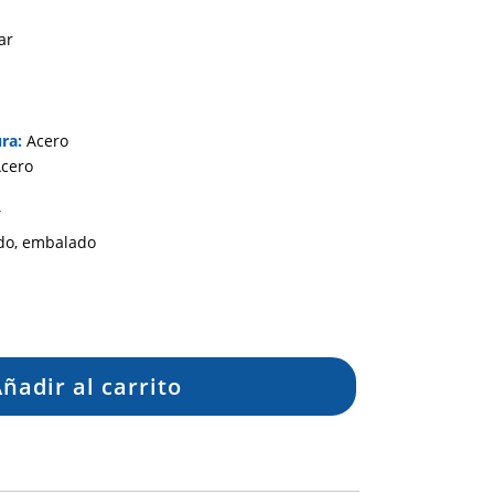
ar
ra:
Acero
cero
í
o, embalado
ñadir al carrito