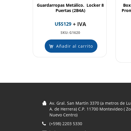
Guardarropas Metálico. Locker 8
Box
Puertas (2B4A)
Pron
+ IVA
U$S
129
SKU: G1620
Añadir al carrito
Av. Gral. San Martín 3370 (a metros de Lu
A. de Herrera) C.P. 11700 Montevideo ( Z
Nuevo Centro)
(+598) 2203 5330