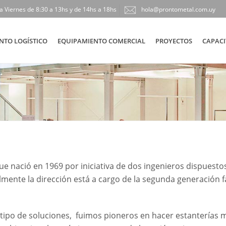
a Viernes de 8:30 a 13hs y de 14hs a 18hs
hola@prontometal.com.uy
NTO LOGÍSTICO
EQUIPAMIENTO COMERCIAL
PROYECTOS
CAPACI
 nació en 1969 por iniciativa de dos ingenieros dispuestos
lmente la dirección está a cargo de la segunda generación f
ipo de soluciones, fuimos pioneros en hacer estanterías 