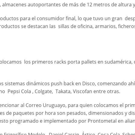
4), almacenes autoportantes de más de 12 metros de altura 
uctos para el consumidor final, lo que tuvo un gran despe
uctos se destacan las sillas de oficina, armarios, ficheros
olocamos los primeros racks porta pallets en sudamérica, dr
s sistemas dinámicos push back en Disco, comenzando ahí, a
 Pepsi Cola , Colgate, Takata, Viscofan entre otras.
cionar al Correo Uruguayo, para quien colocamos el prim
les de paquetes por hora son pesados, dimensionados y dis
o esto programado e implementado por Prontometal en alianz
igorífico Modelo , Daniel Cassin, Ártico, Coca Cola, Sche