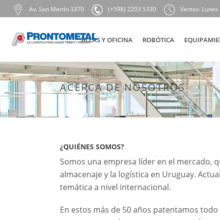
Av. San Martín 3370
(+598) 2203 5330
Ventas: Lunes 
SILLAS Y OFICINA
ROBÓTICA
EQUIPAMIE
ACERCA DE NOSOTROS
¿QUIÉNES SOMOS?
Somos una empresa líder en el mercado, que
almacenaje y la logística en Uruguay. Actua
temática a nivel internacional.
En estos más de 50 años patentamos todo t