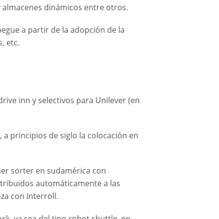
y almacenes dinámicos entre otros.
gue a partir de la adopción de la
, etc.
ive inn y selectivos para Unilever (en
 principios de siglo la colocación en
er sorter en sudamérica con
tribuidos automáticamente a las
a con Interroll.
nck ya sea del tipo robot shuttle en