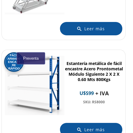
Leer más
FÁCIL
Preventa
ARMADO
ENCAST
Estantería metálica de fácil
RE
encastre Acero Prontometal
RÁPIDO
Módulo Siguiente 2 X 2 X
0.60 Mts 800Kgs
+ IVA
U$S
99
SKU: RS8000
Leer más