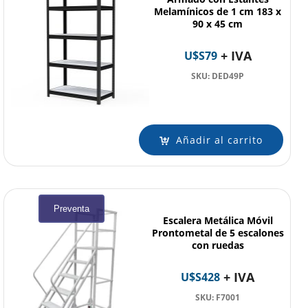
Melamínicos de 1 cm 183 x
90 x 45 cm
+ IVA
U$S
79
SKU: DED49P
Añadir al carrito
Preventa
Escalera Metálica Móvil
Prontometal de 5 escalones
con ruedas
+ IVA
U$S
428
SKU: F7001