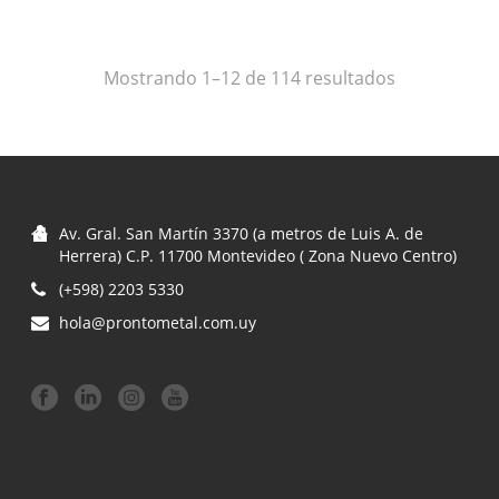
Ordenado
Mostrando 1–12 de 114 resultados
por
precio:
bajo
Av. Gral. San Martín 3370 (a metros de Luis A. de
a
Herrera) C.P. 11700 Montevideo ( Zona Nuevo Centro)
(+598) 2203 5330
alto
hola@prontometal.com.uy