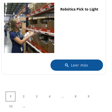
Robótica Pick to Light
Leer más
1
2
3
4
…
8
9
→
10