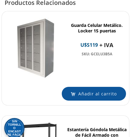
Productos Relacionados
Guarda Celular Metálico.
Locker 15 puertas
+ IVA
U$S
119
SKU: GCELU3B5A
Añadir al carrito
SIN
TORNILL
O
Estantería Góndola Metálica
ENCAST
de Fácil Armado con
RE FÁCIL