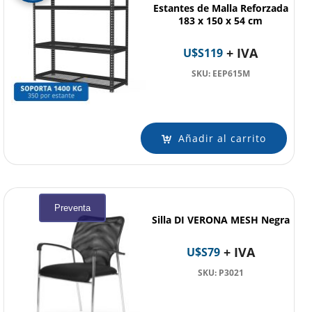
Estantes de Malla Reforzada
183 x 150 x 54 cm
+ IVA
U$S
119
SKU: EEP615M
Añadir al carrito
Preventa
Silla DI VERONA MESH Negra
+ IVA
U$S
79
SKU: P3021