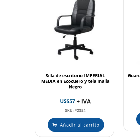
Silla de escritorio IMPERIAL
Guard
MEDIA en Ecocuero y tela malla
Negro
+ IVA
U$S
57
SKU: P2354
Añadir al carrito