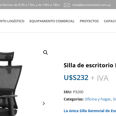
a Viernes de 8:30 a 13hs y de 14hs a 18hs
hola@prontometal.com.uy
NTO LOGÍSTICO
EQUIPAMIENTO COMERCIAL
PROYECTOS
CAPACI
Silla de escritor
U$S
232
+ IVA
SKU:
P3200
Categorías:
Oficina y hogar
,
Si
La única Silla Gerencial de Es