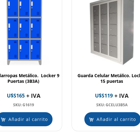
arropas Metálico. Locker 9
Guarda Celular Metálico. Loc
Puertas (3B3A)
15 puertas
+ IVA
+ IVA
U$S
165
U$S
119
SKU: G1619
SKU: GCELU3B5A
Añadir al carrito
Añadir al carrito