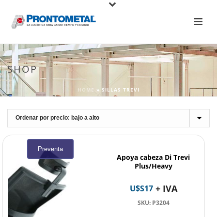
SHOP
HOME
»
SILLAS TREVI
Preventa
Apoya cabeza Di Trevi
Plus/Heavy
+ IVA
U$S
17
SKU: P3204