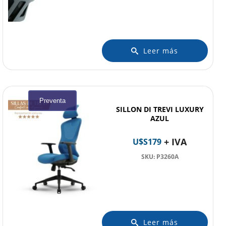
Leer más
Preventa
SILLON DI TREVI LUXURY
AZUL
+ IVA
U$S
179
SKU: P3260A
Leer más