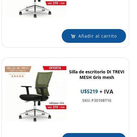
Añadir al carrito
Silla de escritorio DI TREVI
MESH Gris mesh
+ IVA
U$S
219
SKU: P3010BT16