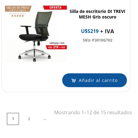
Silla de escritorio DI TREVI
MESH Gris oscuro
+ IVA
U$S
219
SKU: P3010GT02
Añadir al carrito
Or
Mostrando 1–12 de 15 resultados
→
1
2
po
pr