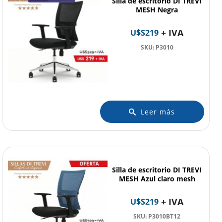
Silla de escritorio DI TREVI
MESH Negra
+ IVA
U$S
219
SKU: P3010
Leer más
Silla de escritorio DI TREVI
MESH Azul claro mesh
+ IVA
U$S
219
SKU: P3010BT12