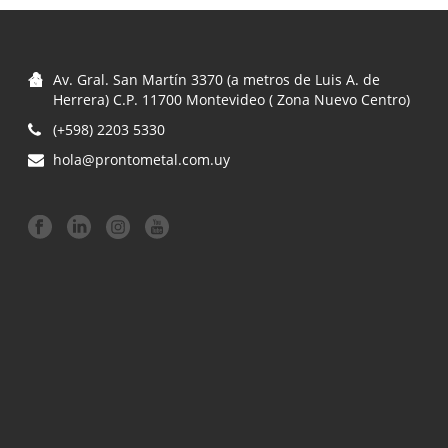
ba
a
Av. Gral. San Martín 3370 (a metros de Luis A. de
Herrera) C.P. 11700 Montevideo ( Zona Nuevo Centro)
al
(+598) 2203 5330
hola@prontometal.com.uy