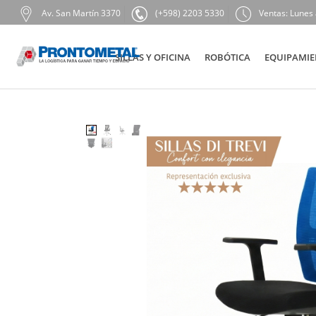
Av. San Martín 3370
(+598) 2203 5330
Ventas: Lunes 
SILLAS Y OFICINA
ROBÓTICA
EQUIPAMIE