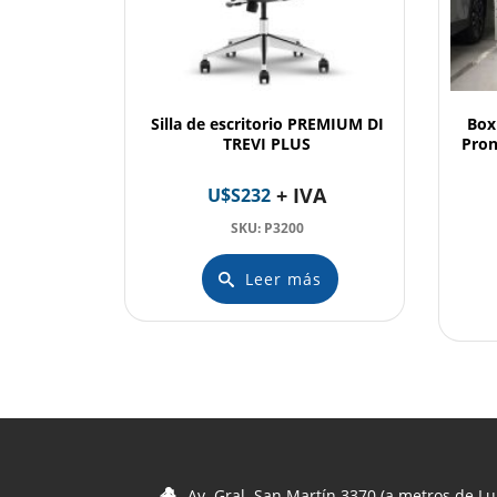
Silla de escritorio PREMIUM DI
Box
TREVI PLUS
Pron
+ IVA
U$S
232
SKU: P3200
Leer más
Av. Gral. San Martín 3370 (a metros de Lu