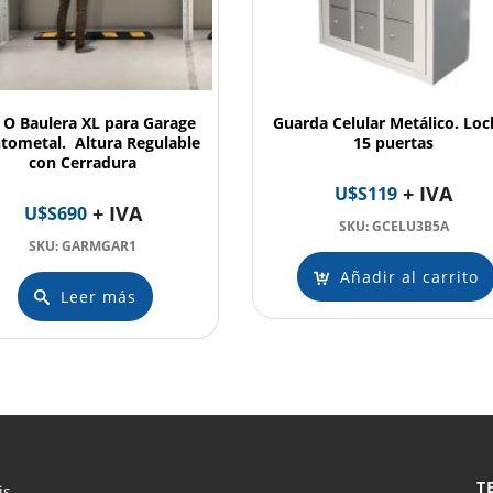
 O Baulera XL para Garage
Guarda Celular Metálico. Loc
tometal. Altura Regulable
15 puertas
con Cerradura
+ IVA
U$S
119
+ IVA
U$S
690
SKU: GCELU3B5A
SKU: GARMGAR1
Añadir al carrito
Leer más
T
is