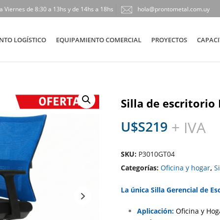
a Viernes de 8:30 a 13hs y de 14hs a 18hs
hola@prontometal.com.uy
NTO LOGÍSTICO
EQUIPAMIENTO COMERCIAL
PROYECTOS
CAPACI
Silla de escritori
U$S
219
+ IVA
SKU:
P3010GT04
Categorías:
Oficina y hogar
,
Si
La única Silla Gerencial de Es
Aplicación:
Oficina y Hog