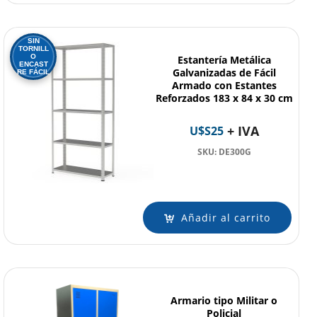
SIN
TORNILL
O
Estantería Metálica
ENCAST
Galvanizadas de Fácil
RE FÁCIL
Armado con Estantes
Reforzados 183 x 84 x 30 cm
+ IVA
U$S
25
SKU: DE300G
Añadir al carrito
Armario tipo Militar o
Policial