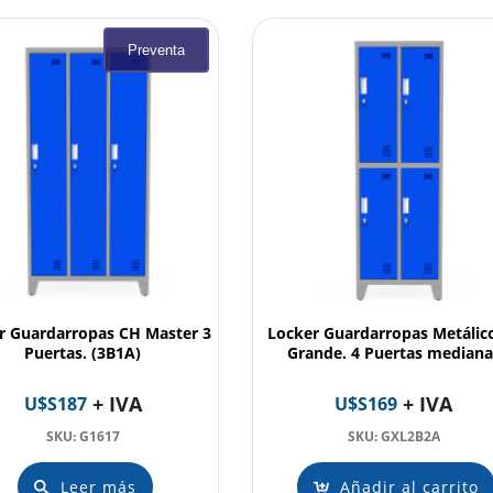
Preventa
r Guardarropas CH Master 3
Locker Guardarropas Metálic
Puertas. (3B1A)
Grande. 4 Puertas mediana
+ IVA
+ IVA
U$S
187
U$S
169
SKU: G1617
SKU: GXL2B2A
Leer más
Añadir al carrito