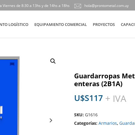
a Viernes de 8:30 a 13hs y de 14hs a 18hs
hola@prontometal.com.uy
NTO LOGÍSTICO
EQUIPAMIENTO COMERCIAL
PROYECTOS
CAPACI
Guardarropas Metá
enteras (2B1A)
U$S
117
+ IVA
SKU:
G1616
Categorías:
Armarios
,
Guarda