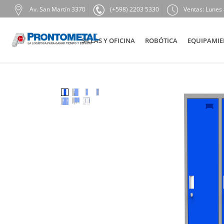
Av. San Martín 3370
(+598) 2203 5330
Ventas: Lunes 
SILLAS Y OFICINA
ROBÓTICA
EQUIPAMIE