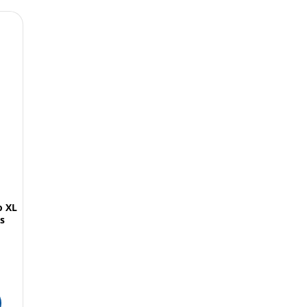
o XL
s