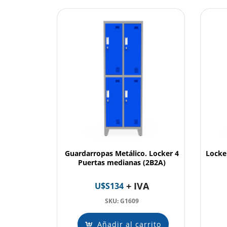
Guardarropas Metálico. Locker 4
Locke
Puertas medianas (2B2A)
+ IVA
U$S
134
SKU: G1609
Añadir al carrito