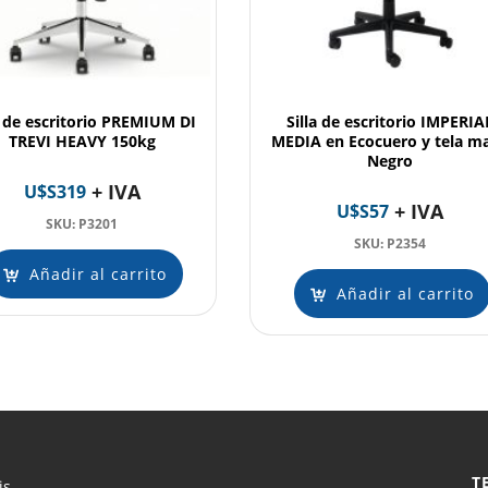
a de escritorio PREMIUM DI
Silla de escritorio IMPERIA
TREVI HEAVY 150kg
MEDIA en Ecocuero y tela ma
Negro
+ IVA
U$S
319
+ IVA
U$S
57
SKU: P3201
SKU: P2354
Añadir al carrito
Añadir al carrito
T
is