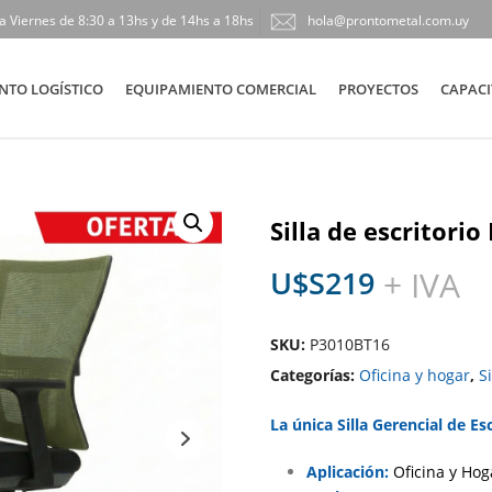
a Viernes de 8:30 a 13hs y de 14hs a 18hs
hola@prontometal.com.uy
NTO LOGÍSTICO
EQUIPAMIENTO COMERCIAL
PROYECTOS
CAPACI
Silla de escritori
U$S
219
+ IVA
SKU:
P3010BT16
Categorías:
Oficina y hogar
,
Si
La única Silla Gerencial de Es
Aplicación:
Oficina y Hog