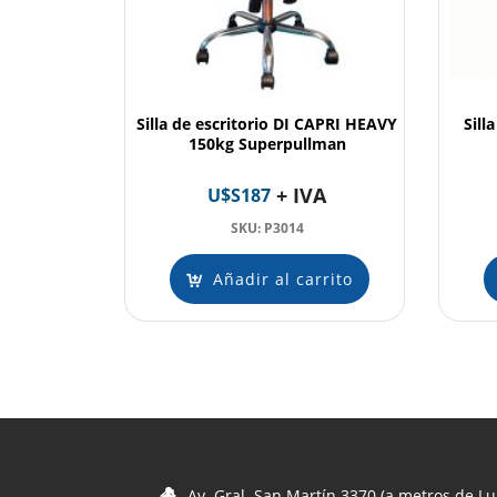
Silla de escritorio DI CAPRI HEAVY
Sill
150kg Superpullman
+ IVA
U$S
187
SKU: P3014
Añadir al carrito
Av. Gral. San Martín 3370 (a metros de Lu