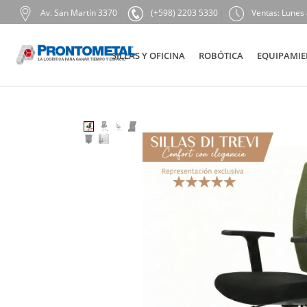
Av. San Martín 3370
(+598) 2203 5330
Ventas: Lunes 
SILLAS Y OFICINA
ROBÓTICA
EQUIPAMIE