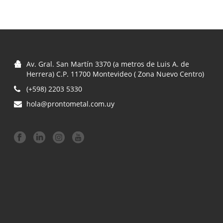
por
precio:
bajo
Av. Gral. San Martín 3370 (a metros de Luis A. de
a
Herrera) C.P. 11700 Montevideo ( Zona Nuevo Centro)
(+598) 2203 5330
alto
hola@prontometal.com.uy