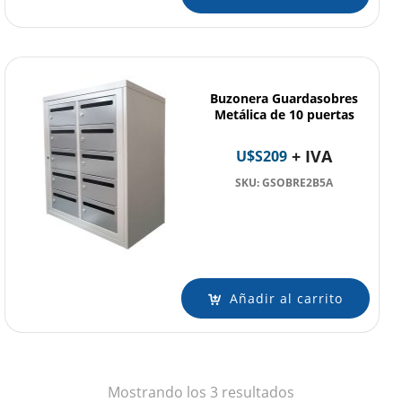
Buzonera Guardasobres
Metálica de 10 puertas
+ IVA
U$S
209
SKU: GSOBRE2B5A
Añadir al carrito
Ordenado
Mostrando los 3 resultados