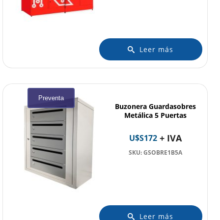
Leer más
Preventa
Buzonera Guardasobres
Metálica 5 Puertas
+ IVA
U$S
172
SKU: GSOBRE1B5A
Leer más