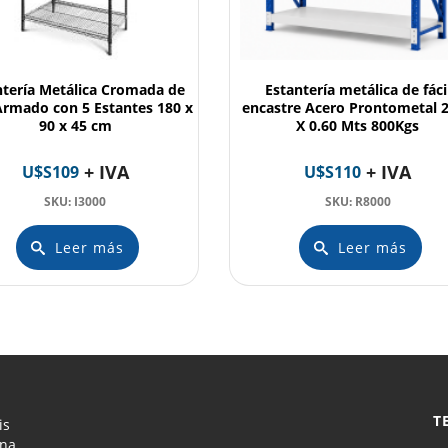
ntería Metálica Cromada de
Estantería metálica de fáci
 Armado con 5 Estantes 180 x
encastre Acero Prontometal 2
90 x 45 cm
X 0.60 Mts 800Kgs
+ IVA
+ IVA
U$S
109
U$S
110
SKU: I3000
SKU: R8000
Leer más
Leer más
T
is
ona