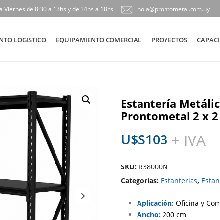
a Viernes de 8:30 a 13hs y de 14hs a 18hs
hola@prontometal.com.uy
NTO LOGÍSTICO
EQUIPAMIENTO COMERCIAL
PROYECTOS
CAPACI
Estantería Metálic
Prontometal 2 x 2
U$S
103
+ IVA
SKU:
R38000N
Categorías:
Estanterias
,
Estan
Aplicación:
Oficina y Co
Ancho:
200 cm