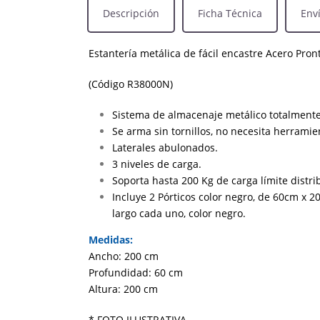
Descripción
Ficha Técnica
Env
Estantería metálica de fácil encastre Acero Pron
(Código R38000N)
Sistema de almacenaje metálico totalmente
Se arma sin tornillos, no necesita herramie
Laterales abulonados.
3 niveles de carga.
Soporta hasta 200 Kg de carga límite distr
Incluye 2 Pórticos color negro, de 60cm x 2
largo cada uno, color negro.
Medidas:
Ancho: 200 cm
Profundidad: 60 cm
Altura: 200 cm
* FOTO ILUSTRATIVA