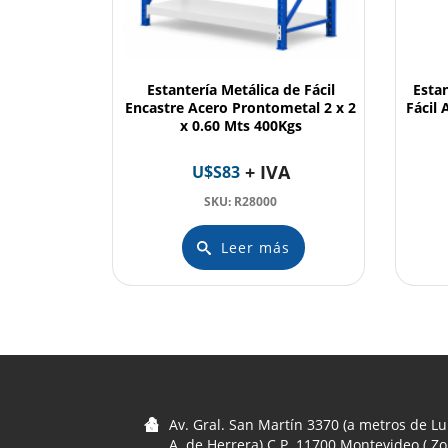
Estantería Metálica de Fácil
Esta
Encastre Acero Prontometal 2 x 2
Fácil
x 0.60 Mts 400Kgs
+ IVA
U$S
83
SKU: R28000
Leer más
Av. Gral. San Martín 3370 (a metros de Lu
A. de Herrera) C.P. 11700 Montevideo ( Z