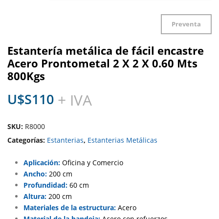
Preventa
Estantería metálica de fácil encastre
Acero Prontometal 2 X 2 X 0.60 Mts
800Kgs
U$S
110
+ IVA
SKU:
R8000
Categorías:
Estanterias
,
Estanterias Metálicas
Aplicación:
Oficina y Comercio
Ancho:
200 cm
Profundidad:
60 cm
Altura:
200 cm
Materiales de la estructura:
Acero
Material de la bandeja:
Acero con refuerzos