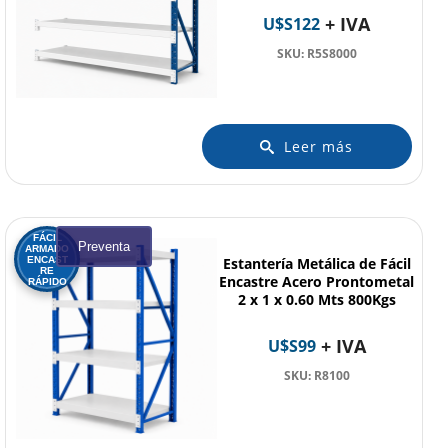
+ IVA
U$S
122
SKU: R5S8000
Leer más
FÁCIL
Preventa
ARMADO
ENCAST
Estantería Metálica de Fácil
RE
Encastre Acero Prontometal
RÁPIDO
2 x 1 x 0.60 Mts 800Kgs
+ IVA
U$S
99
SKU: R8100