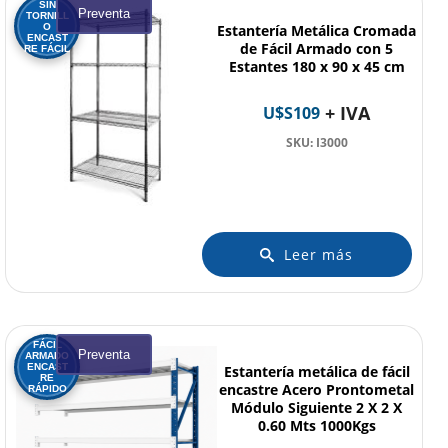
SIN
Preventa
TORNILL
O
Estantería Metálica Cromada
ENCAST
de Fácil Armado con 5
RE FÁCIL
Estantes 180 x 90 x 45 cm
+ IVA
U$S
109
SKU: I3000
Leer más
FÁCIL
Preventa
ARMADO
ENCAST
Estantería metálica de fácil
RE
encastre Acero Prontometal
RÁPIDO
Módulo Siguiente 2 X 2 X
0.60 Mts 1000Kgs