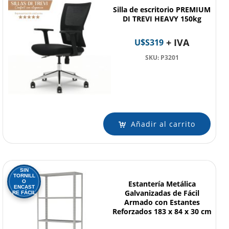
Silla de escritorio PREMIUM
DI TREVI HEAVY 150kg
+ IVA
U$S
319
SKU: P3201
Añadir al carrito
SIN
TORNILL
O
Estantería Metálica
ENCAST
Galvanizadas de Fácil
RE FÁCIL
Armado con Estantes
Reforzados 183 x 84 x 30 cm