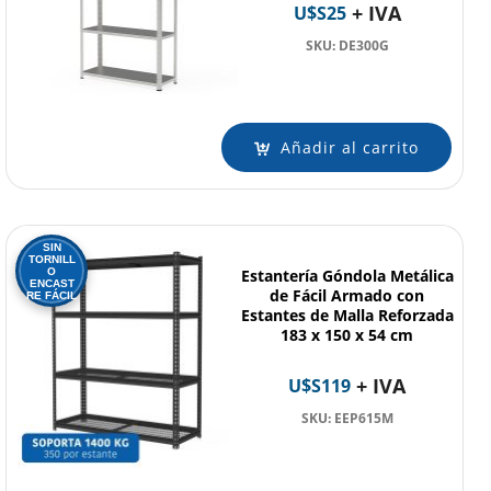
+ IVA
U$S
25
SKU: DE300G
Añadir al carrito
SIN
TORNILL
O
Estantería Góndola Metálica
ENCAST
de Fácil Armado con
RE FÁCIL
Estantes de Malla Reforzada
183 x 150 x 54 cm
+ IVA
U$S
119
SKU: EEP615M