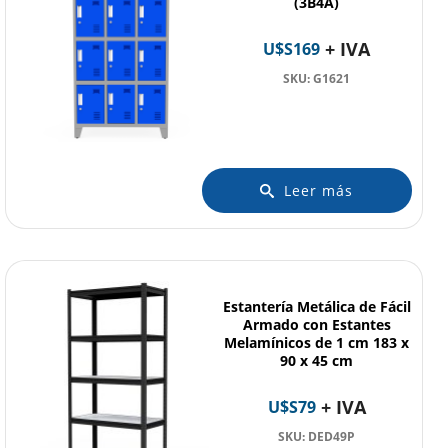
(3B4A)
+ IVA
U$S
169
SKU: G1621
Leer más
Estantería Metálica de Fácil
Armado con Estantes
Melamínicos de 1 cm 183 x
90 x 45 cm
+ IVA
U$S
79
SKU: DED49P