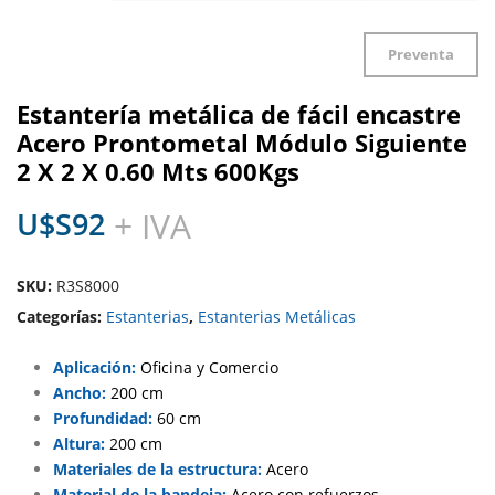
Preventa
Estantería metálica de fácil encastre
Acero Prontometal Módulo Siguiente
2 X 2 X 0.60 Mts 600Kgs
U$S
92
+ IVA
SKU:
R3S8000
Categorías:
Estanterias
,
Estanterias Metálicas
Aplicación:
Oficina y Comercio
Ancho:
200 cm
Profundidad:
60 cm
Altura:
200 cm
Materiales de la estructura:
Acero
Material de la bandeja:
Acero con refuerzos