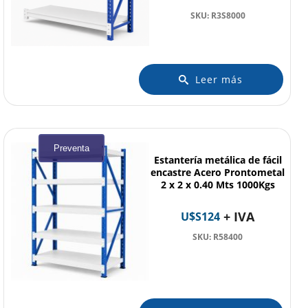
SKU: R3S8000
Leer más
Preventa
Estantería metálica de fácil
encastre Acero Prontometal
2 x 2 x 0.40 Mts 1000Kgs
+ IVA
U$S
124
SKU: R58400