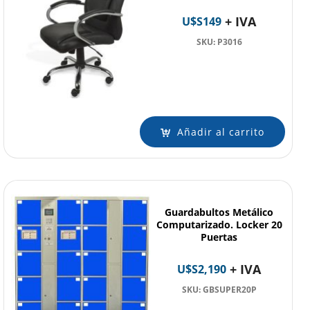
+ IVA
U$S
149
SKU: P3016
Añadir al carrito
Guardabultos Metálico
Computarizado. Locker 20
Puertas
+ IVA
U$S
2,190
SKU: GBSUPER20P