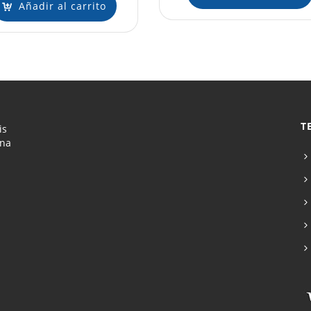
Añadir al carrito
T
is
ona