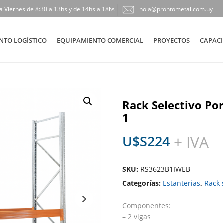
a Viernes de 8:30 a 13hs y de 14hs a 18hs
hola@prontometal.com.uy
NTO LOGÍSTICO
EQUIPAMIENTO COMERCIAL
PROYECTOS
CAPACI
Rack Selectivo Por
1
U$S
224
+ IVA
SKU:
RS3623B1IWEB
Categorías:
Estanterias
,
Rack 
Componentes:
– 2 vigas