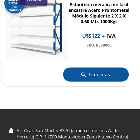
ENCAST
Estantería metálica de fácil
RE
encastre Acero Prontometal
RÁPIDO
Módulo Siguiente 2 X 2 X
0.60 Mts 1000Kgs
+ IVA
U$S
122
SKU: R5S8000
Leer más
Av. Gral. San Martín 3370 (a metros de Luis A. de
Herrera) C.P. 11700 Montevideo ( Zona Nuevo Centro)