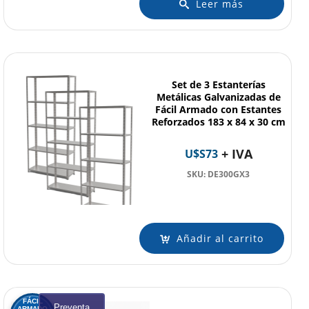
Leer más
Set de 3 Estanterías
Metálicas Galvanizadas de
Fácil Armado con Estantes
Reforzados 183 x 84 x 30 cm
+ IVA
U$S
73
SKU: DE300GX3
Añadir al carrito
FÁCIL
Preventa
ARMADO