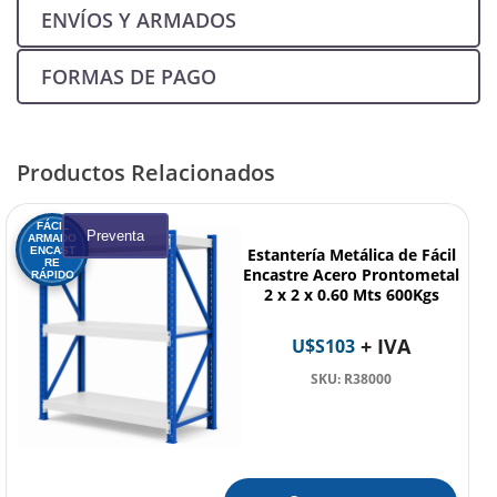
ENVÍOS Y ARMADOS
FORMAS DE PAGO
Productos Relacionados
FÁCIL
Preventa
ARMADO
ENCAST
Estantería Metálica de Fácil
RE
Encastre Acero Prontometal
RÁPIDO
2 x 2 x 0.60 Mts 600Kgs
+ IVA
U$S
103
SKU: R38000