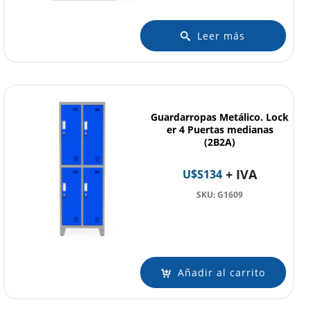
Leer más
Guardarropas Metálico. Lock
er 4 Puertas medianas
(2B2A)
+ IVA
U$S
134
SKU: G1609
Añadir al carrito