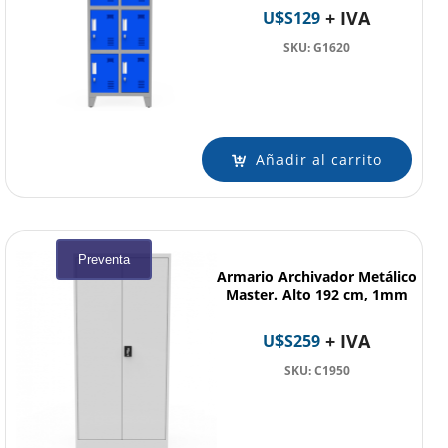
+ IVA
U$S
129
SKU: G1620
Añadir al carrito
Preventa
Armario Archivador Metálico
Master. Alto 192 cm, 1mm
+ IVA
U$S
259
SKU: C1950