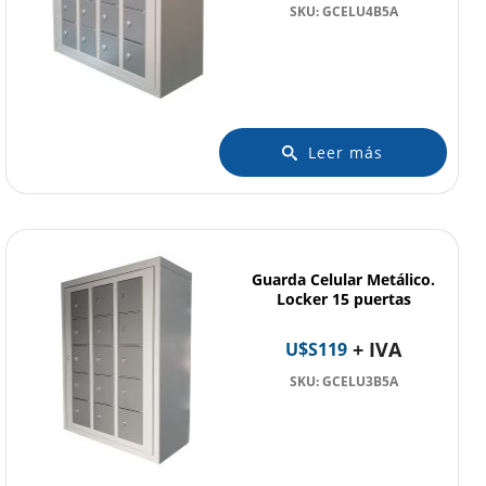
SKU: GCELU4B5A
Leer más
Guarda Celular Metálico.
Locker 15 puertas
+ IVA
U$S
119
SKU: GCELU3B5A