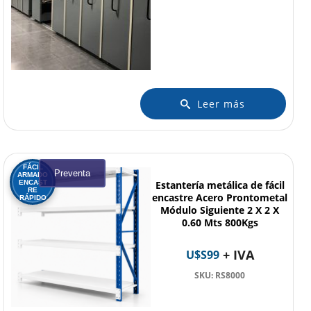
Leer más
FÁCIL
Preventa
ARMADO
ENCAST
Estantería metálica de fácil
RE
encastre Acero Prontometal
RÁPIDO
Módulo Siguiente 2 X 2 X
0.60 Mts 800Kgs
+ IVA
U$S
99
SKU: RS8000