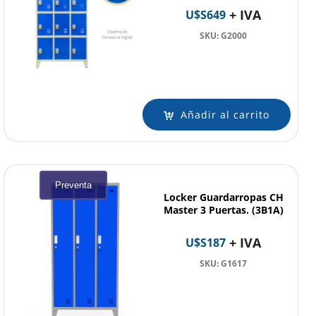
+ IVA
U$S
649
SKU: G2000
Añadir al carrito
Preventa
Locker Guardarropas CH
Master 3 Puertas. (3B1A)
+ IVA
U$S
187
SKU: G1617