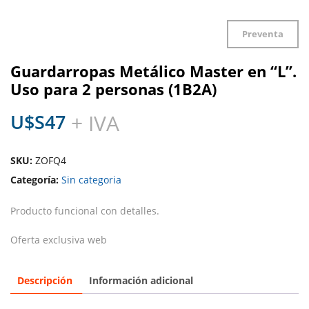
Preventa
Guardarropas Metálico Master en “L”.
Uso para 2 personas (1B2A)
U$S
47
+ IVA
SKU:
ZOFQ4
Categoría:
Sin categoria
Producto funcional con detalles.
Oferta exclusiva web
Descripción
Información adicional