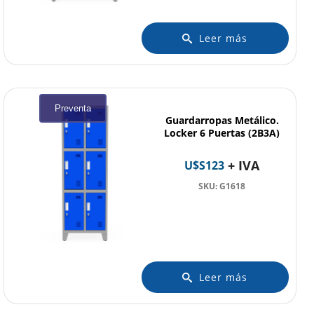
Leer más
Preventa
Guardarropas Metálico.
Locker 6 Puertas (2B3A)
+ IVA
U$S
123
SKU: G1618
Leer más