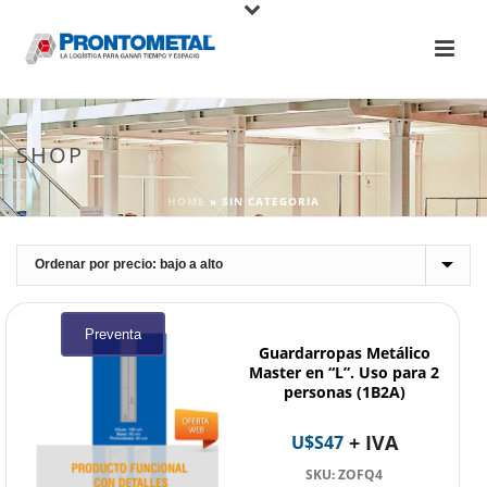
SHOP
HOME
»
SIN CATEGORIA
Preventa
Guardarropas Metálico
Master en “L”. Uso para 2
personas (1B2A)
+ IVA
U$S
47
SKU: ZOFQ4