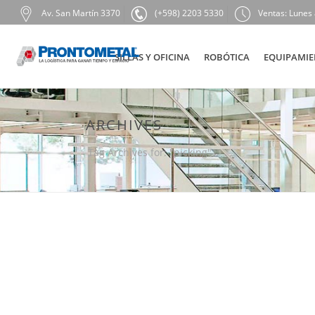
Av. San Martín 3370
(+598) 2203 5330
Ventas: Lunes 
SILLAS Y OFICINA
ROBÓTICA
EQUIPAMIE
ARCHIVES
Tag Archives for: "picking"