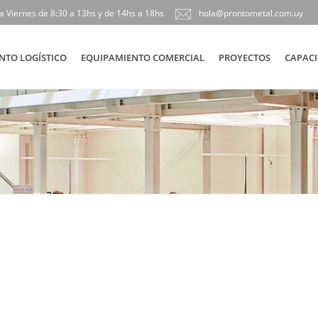
a Viernes de 8:30 a 13hs y de 14hs a 18hs
hola@prontometal.com.uy
NTO LOGÍSTICO
EQUIPAMIENTO COMERCIAL
PROYECTOS
CAPACI