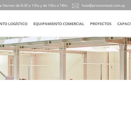
a Viernes de 8:30 a 13hs y de 14hs a 18hs
hola@prontometal.com.uy
NTO LOGÍSTICO
EQUIPAMIENTO COMERCIAL
PROYECTOS
CAPACI