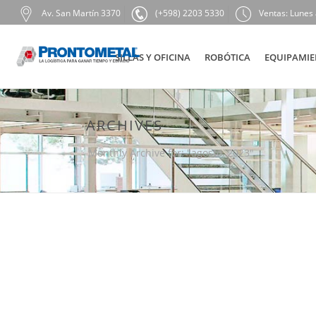
Av. San Martín 3370
(+598) 2203 5330
Ventas: Lunes 
SILLAS Y OFICINA
ROBÓTICA
EQUIPAMIE
ARCHIVES
Monthly Archive for: "agosto, 2023"