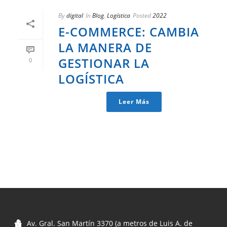
By
digital
In
Blog
,
Logística
Posted
2022
E-COMMERCE: CAMBIA
LA MANERA DE
GESTIONAR LA
0
LOGÍSTICA
Leer Más
Av. Gral. San Martín 3370 (a metros de Luis A. de