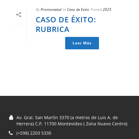
By
Prontometal
In
Caso de Exito
Posted
2025
CASO DE ÉXITO:
RUBRICA
Leer Más
Av. Gral. San Martín 3370 (a metros de Luis A. de
Herrera) C.P. 11700 Montevideo ( Zona Nuevo Centro)
(+598) 2203 5330