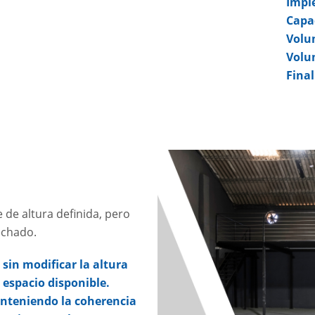
Impl
Capa
Volu
Volu
Final
 de altura definida, pero
echado.
 sin modificar la altura
 espacio disponible.
anteniendo la coherencia