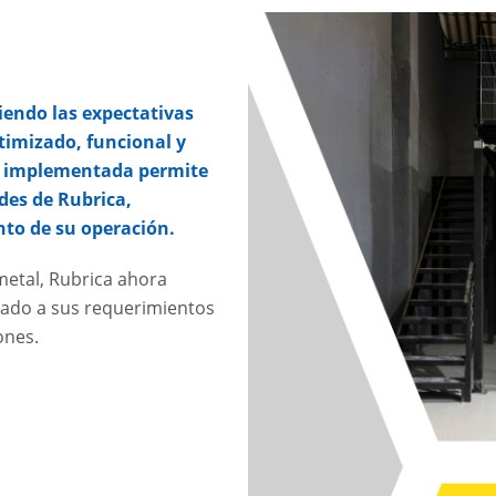
iendo las expectativas
ptimizado, funcional y
ón implementada permite
des de Rubrica,
nto de su operación.
metal, Rubrica ahora
tado a sus requerimientos
ones.