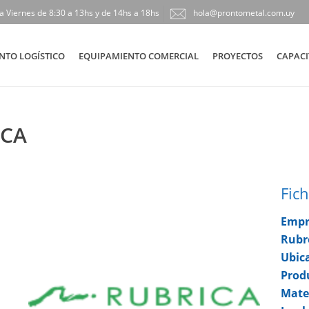
a Viernes de 8:30 a 13hs y de 14hs a 18hs
hola@prontometal.com.uy
NTO LOGÍSTICO
EQUIPAMIENTO COMERCIAL
PROYECTOS
CAPACI
ICA
Fich
Empr
Rubr
Ubic
Prod
Mate