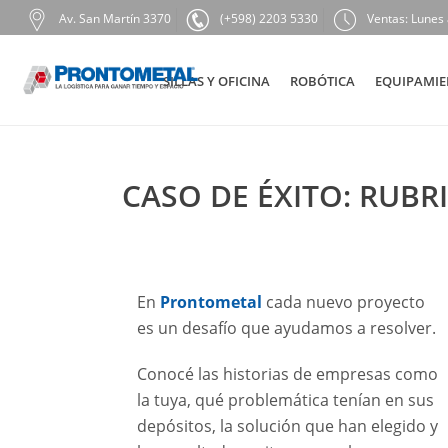
Av. San Martín 3370
(+598) 2203 5330
Ventas: Lunes 
SILLAS Y OFICINA
ROBÓTICA
EQUIPAMIE
CASO DE ÉXITO: RUBR
En
Prontometal
cada nuevo proyecto
es un desafío que ayudamos a resolver.
Conocé las historias de empresas como
la tuya, qué problemática tenían en sus
depósitos, la solución que han elegido y