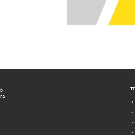
T
is
ona