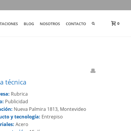
0
TACIONES
BLOG
NOSOTROS
CONTACTO
a técnica
esa:
Rubrica
o:
Publicidad
ación:
Nueva Palmira 1813, Montevideo
ucto y tecnología:
Entrepiso
riales:
Acero