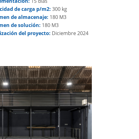
ementación:
15 días
cidad de carga p/m2:
300 kg
men de almacenaje:
180 M3
men de solución:
180 M3
ización del proyecto:
Diciembre
2024