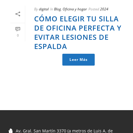
By
digital
In
Blog
,
Oficina y hogar
Posted
2024
CÓMO ELEGIR TU SILLA
DE OFICINA PERFECTA Y
EVITAR LESIONES DE
0
ESPALDA
Leer Más
Av. Gral. San Martín 3370 (a metros de Luis A. de