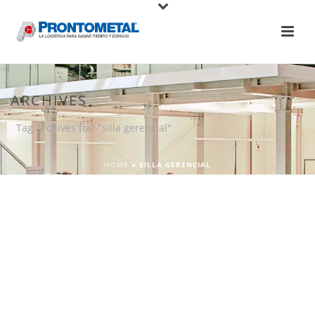
ARCHIVES
Tag Archives for: "silla gerencial"
HOME
»
SILLA GERENCIAL