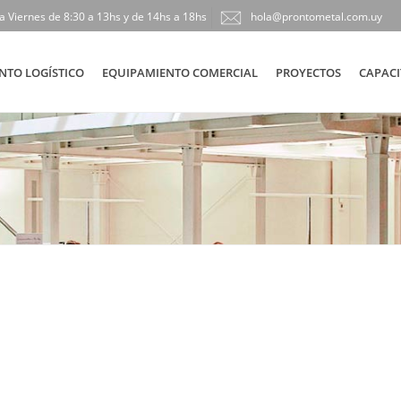
a Viernes de 8:30 a 13hs y de 14hs a 18hs
hola@prontometal.com.uy
NTO LOGÍSTICO
EQUIPAMIENTO COMERCIAL
PROYECTOS
CAPACI