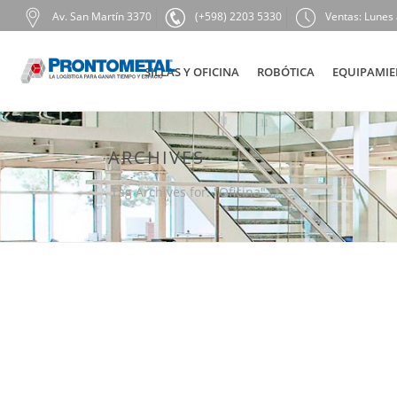
Av. San Martín 3370
(+598) 2203 5330
Ventas: Lunes 
SILLAS Y OFICINA
ROBÓTICA
EQUIPAMIE
ARCHIVES
Tag Archives for: "Oficina"