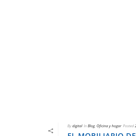
By
digital
In
Blog
,
Oficina y hogar
Posted
EL MOBILIARIO D