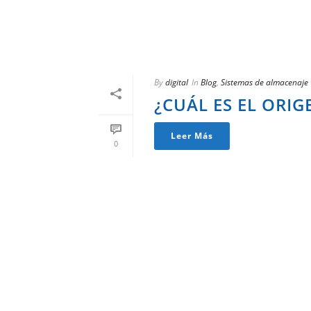
By
digital
In
Blog
,
Sistemas de almacenaje
¿CUÁL ES EL ORIG
Leer Más
0