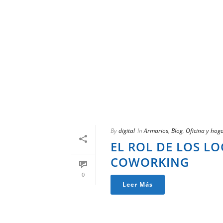
By
digital
In
Armarios
,
Blog
,
Oficina y hog
EL ROL DE LOS LO
COWORKING
0
Leer Más