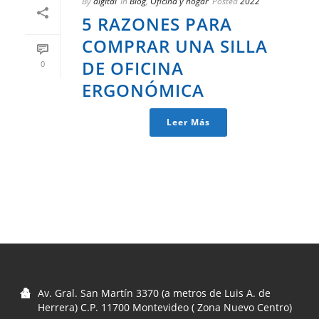
By
digital
In
Blog
,
Oficina y hogar
Posted
2022
5 RAZONES PARA
COMPRAR UNA SILLA
DE OFICINA
0
ERGONÓMICA
Leer Más
Av. Gral. San Martín 3370 (a metros de Luis A. de
Herrera) C.P. 11700 Montevideo ( Zona Nuevo Centro)