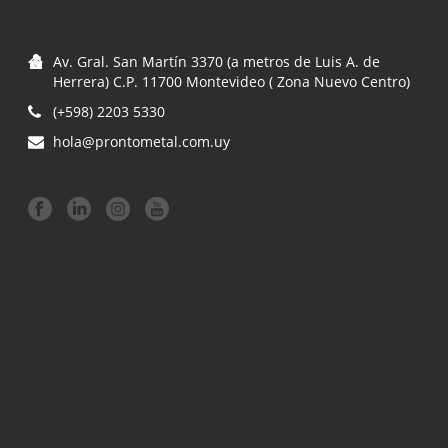
precio:
bajo
Av. Gral. San Martín 3370 (a metros de Luis A. de
a
Herrera) C.P. 11700 Montevideo ( Zona Nuevo Centro)
(+598) 2203 5330
alto
hola@prontometal.com.uy