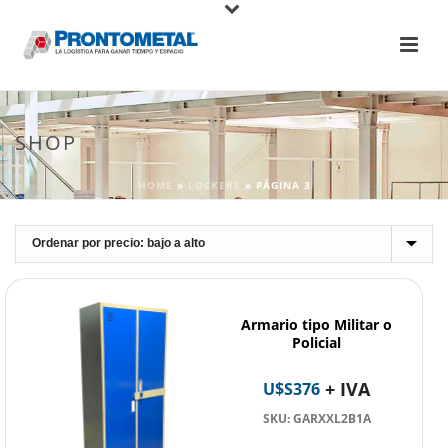
SHOP
HOME
»
LOCKERS
»
PÁGINA 3
Armario tipo Militar o
Policial
+ IVA
U$S
376
SKU: GARXXL2B1A