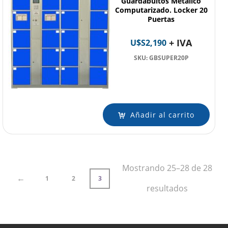
Guardabultos Metálico
Computarizado. Locker 20
Puertas
+ IVA
U$S
2,190
SKU: GBSUPER20P
Añadir al carrito
Mostrando 25–28 de 28
←
1
2
3
Ordenado
resultados
por