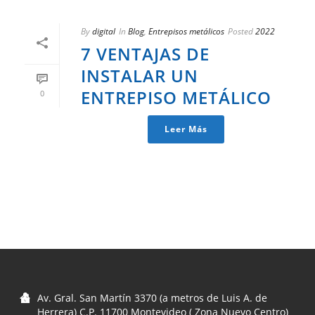
By
digital
In
Blog
,
Entrepisos metálicos
Posted
2022
7 VENTAJAS DE
INSTALAR UN
ENTREPISO METÁLICO
0
Leer Más
Av. Gral. San Martín 3370 (a metros de Luis A. de
Herrera) C.P. 11700 Montevideo ( Zona Nuevo Centro)