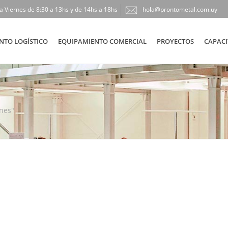
a Viernes de 8:30 a 13hs y de 14hs a 18hs
hola@prontometal.com.uy
NTO LOGÍSTICO
EQUIPAMIENTO COMERCIAL
PROYECTOS
CAPACI
enes"