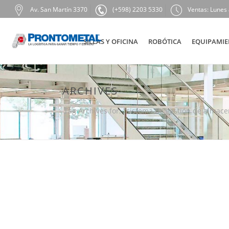
Av. San Martín 3370
(+598) 2203 5330
Ventas: Lunes 
SILLAS Y OFICINA
ROBÓTICA
EQUIPAMIE
ARCHIVES
Tag Archives for: "sistema de gestión de almac