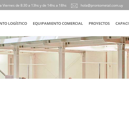
a Viernes de 8:30 a 13hs y de 14hs a 18hs
hola@prontometal.com.uy
NTO LOGÍSTICO
EQUIPAMIENTO COMERCIAL
PROYECTOS
CAPACI