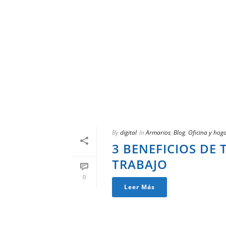
By
digital
In
Armarios
,
Blog
,
Oficina y hog
3 BENEFICIOS DE 
TRABAJO
0
Leer Más