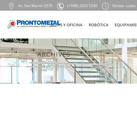
Av. San Martín 3370
(+598) 2203 5330
Ventas: Lunes 
SILLAS Y OFICINA
ROBÓTICA
EQUIPAMIE
ARCHIVES
Tag Archives for: "espacio laboral"