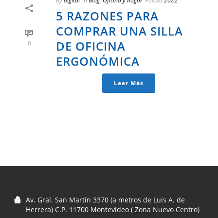
By
digital
In
Blog
,
Oficina y hogar
Posted
2022
5 RAZONES PARA
COMPRAR UNA SILLA
DE OFICINA
0
ERGONÓMICA
Leer Más
Av. Gral. San Martín 3370 (a metros de Luis A. de
Herrera) C.P. 11700 Montevideo ( Zona Nuevo Centro)