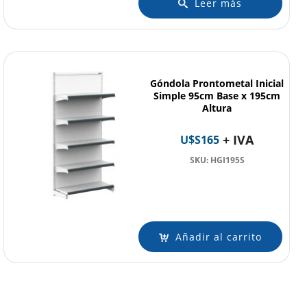
Leer más
Góndola Prontometal Inicial
Simple 95cm Base x 195cm
Altura
+ IVA
U$S
165
SKU: HGI195S
Añadir al carrito