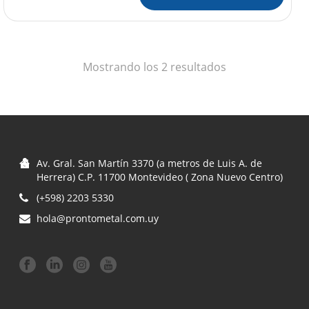
Ordenado
Mostrando los 2 resultados
por
precio:
bajo
Av. Gral. San Martín 3370 (a metros de Luis A. de
a
Herrera) C.P. 11700 Montevideo ( Zona Nuevo Centro)
(+598) 2203 5330
alto
hola@prontometal.com.uy