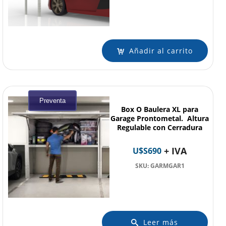
Añadir al carrito
Preventa
Box O Baulera XL para
Garage Prontometal. Altura
Regulable con Cerradura
+ IVA
U$S
690
SKU: GARMGAR1
Leer más