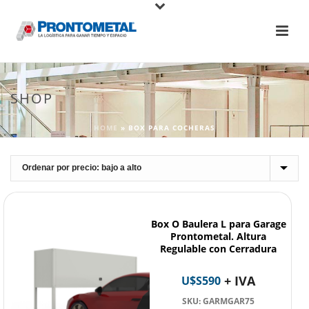
SHOP
HOME
»
BOX PARA COCHERAS
Box O Baulera L para Garage
Prontometal. Altura
Regulable con Cerradura
+ IVA
U$S
590
SKU: GARMGAR75