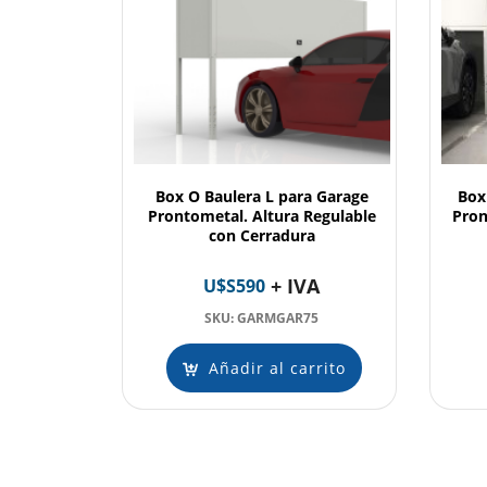
Box O Baulera L para Garage
Box
Prontometal. Altura Regulable
Pron
con Cerradura
+ IVA
U$S
590
SKU: GARMGAR75
Añadir al carrito