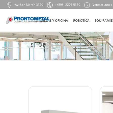
Av. San Martín 3370
(+598) 2203 5330
Ventas: Lunes 
SILLAS Y OFICINA
ROBÓTICA
EQUIPAMIE
SHOP