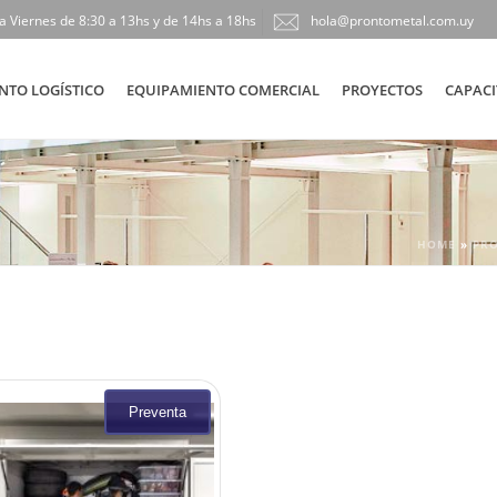
a Viernes de 8:30 a 13hs y de 14hs a 18hs
hola@prontometal.com.uy
NTO LOGÍSTICO
EQUIPAMIENTO COMERCIAL
PROYECTOS
CAPACI
HOME
»
PR
Preventa