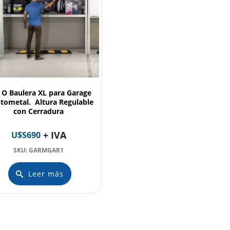
 O Baulera XL para Garage
tometal. Altura Regulable
con Cerradura
+ IVA
U$S
690
SKU: GARMGAR1
Leer más