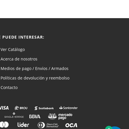
por
precio:
bajo
E PUEDE INTERESAR:
a
Ver Catálogo
alto
Acerca de nosotros
Medios de pago / Envíos / Armados
Políticas de devolución y reembolso
Contacto