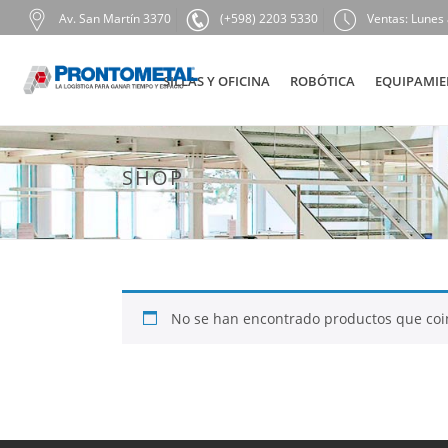
Av. San Martín 3370
(+598) 2203 5330
Ventas: Lunes 
SILLAS Y OFICINA
ROBÓTICA
EQUIPAMIE
SHOP
No se han encontrado productos que coin