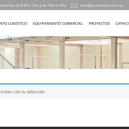
a Viernes de 8:30 a 13hs y de 14hs a 18hs
hola@prontometal.com.uy
NTO LOGÍSTICO
EQUIPAMIENTO COMERCIAL
PROYECTOS
CAPACI
cidan con tu selección.