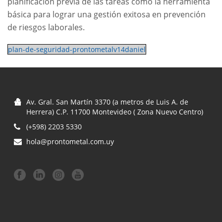
planificación previa de las tareas como la herramienta
básica para lograr una gestión exitosa en prevención
de riesgos laborales.
plan-de-seguridad-prontometalv14daniel
Av. Gral. San Martín 3370 (a metros de Luis A. de
Herrera) C.P. 11700 Montevideo ( Zona Nuevo Centro)
(+598) 2203 5330
hola@prontometal.com.uy