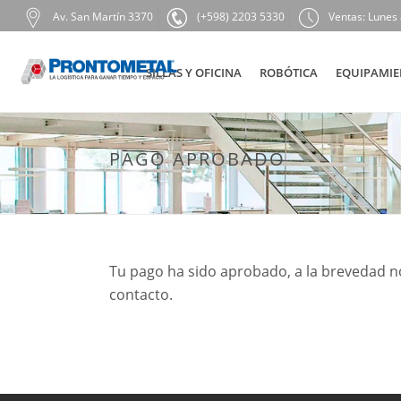
Av. San Martín 3370
(+598) 2203 5330
Ventas: Lunes 
SILLAS Y OFICINA
ROBÓTICA
EQUIPAMIE
PAGO APROBADO
Tu pago ha sido aprobado, a la brevedad n
contacto.