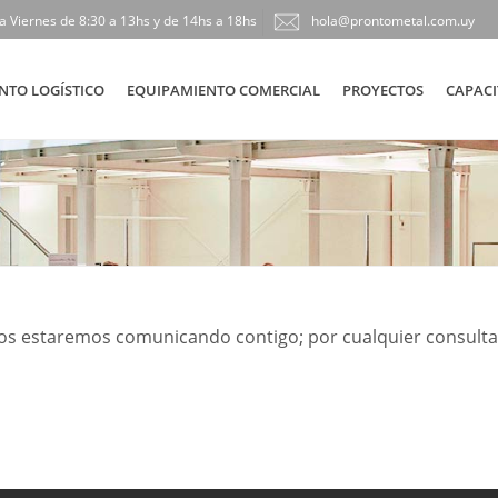
a Viernes de 8:30 a 13hs y de 14hs a 18hs
hola@prontometal.com.uy
NTO LOGÍSTICO
EQUIPAMIENTO COMERCIAL
PROYECTOS
CAPACI
os estaremos comunicando contigo; por cualquier consulta 